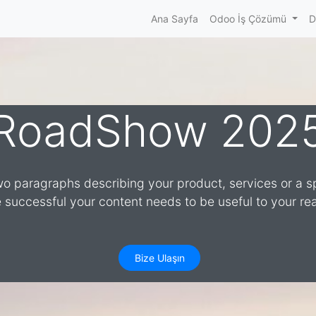
Ana Sayfa
Odoo İş Çözümü
D
RoadShow 202
wo paragraphs describing your product, services or a sp
 successful your content needs to be useful to your re
Bize Ulaşın