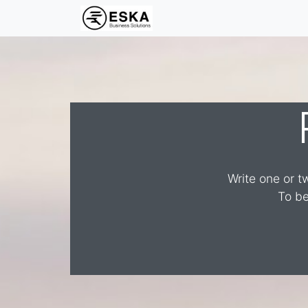
Write one or t
To be