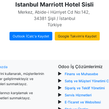
Istanbul Marriott Hotel Sisli
Merkez, Abide-i Hürriyet Cd No:142,
34381 Şişli / İstanbul
Türkiye
Outlook İCalc'a Kaydet
Google Takvim'e Kaydet
Odoo İş Çözümlerimiz
mızda
ni kullanarak, müşterilerinin
Finans ve Muhasebe
lar geliştirmekteyiz ve
Satış ve Müşteri Yönetimi 
mleri sunmaktayız.
Sipariş ve Teklif Yönetimi
arınızı karşılamak ve
Servis Hizmetleri
metleri sunmaktayız.
E-Ticaret ve Websitesi