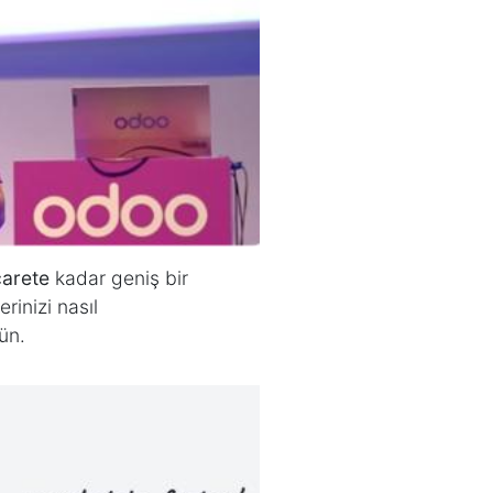
carete
kadar geniş bir
rinizi nasıl
ün.