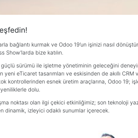
eşfedin!
arla bağlantı kurmak ve Odoo 19’un işinizi nasıl dönüştü
s Show’larda bize katılın.
güçlü sürümü ile işletme yönetiminin geleceğini deney
yeni eTicaret tasarımları ve eskisinden de akıllı CRM ve
tok kontrollerinden esnek üretim araçlarına, Odoo 19; işle
eniliklerle dolu.
ma noktası olan ilgi çekici etkinliğimiz; son teknoloji ya
en dinamik, izleyici odaklı sunumlar içerecek.